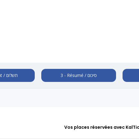
3 - Résumé / סיכום
2 - Paiement / תשלום
Vos places réservées avec KalTi