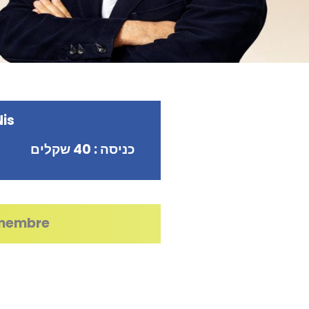
Nis
כניסה : 40 שקלים
membre