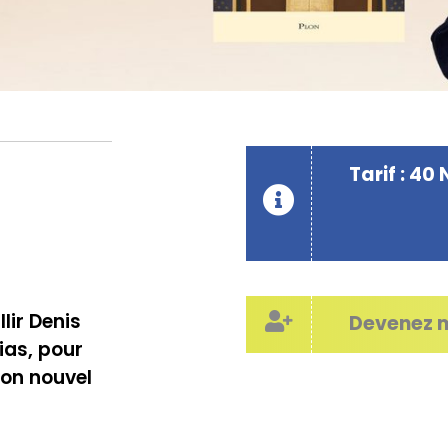
Tarif : 40 
llir Denis
Devenez 
ias, pour
son nouvel